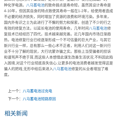
种化学电源。
八马
蓄电池
的致命弱点是寿命短，虽然其设计寿命是
4-10年，但因其自身的特点致使其寿命一般在1-2年，给使用者造成
不必要的经济损失，同时增加了资源的浪费和环境污染。多年来，
国内外有识之士为此进行了不懈的努力和探索，创造了不少的行之
有效的修复方法，以延长电池的使用寿命，几年时间
八马
蓄电池
修
复技术已经经历了四代，技术越来越完善。近几年国内市场日渐趋
热，电池修复行业已经逐渐形成一个不可估量的巨大产业，与其它
新兴行业一样，总有那么一些心术不正者，利用人们对这一新兴行
业不十分了解的现状，大行坑蒙诈骗之实。那些上当受骗者的控诉
和谩骂声不绝于耳,而这些人本想借此谋生改善生活状况,不料因此陷
入困境,对这个行业彻底丧失信心,让更多的电池消费者越发觉得这是
骗人的把戏,无形中给后来进入
八马
蓄电池
修复的从业者增加了难
度。
上一个：
八马蓄电池过充电
下一个：
八马蓄电池短路原因
相关新闻