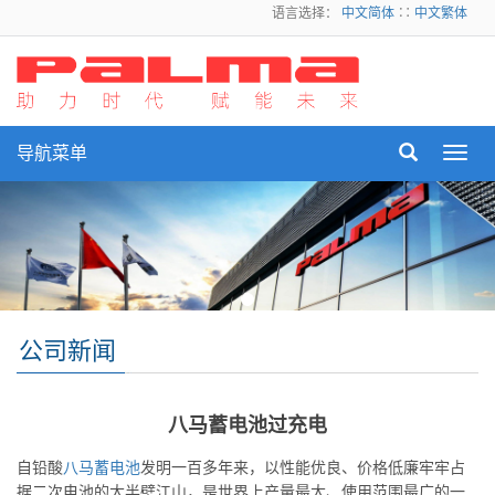
语言选择：
中文简体
∷
中文繁体
导航菜单
Toggl
navig
公司新闻
八马蓄电池过充电
自铅酸
八马蓄电池
发明一百多年来，以性能优良、价格低廉牢牢占
据二次电池的大半壁江山，是世界上产量最大、使用范围最广的一