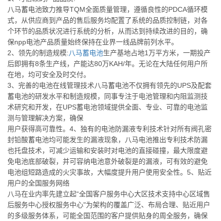
八马
蓄电池致力推导TQM全面质量管理，遵循良性的PDCA循环模
式，从供应商到产品的售后服务均配置了系统的品质控制链，对各
个环节的品质状况进行系统的分析，从而达到持续改进的目的，确
保npp电池产品质量始终保持在业界一线品牌前列水平。
2、领先的制造规模:
八马
蓄电池
生产基地占地1万平方米，一期投产
后即拥有8条生产线，产能达80万KAH/年。无论在大陆任何用户所
在地，均可安全及时交付。
3、完善的电池在线管理技术
八马
蓄电池不仅拥有领先的UPS及配套
蓄电池的研发水平和制造规模，同事专注于电池管理和内阻监测技
术研究和开发，在UPS蓄电池领域提供全面、专业、可靠的电池监
测与管理解决方案，确保
用户获得高可靠性。4、独有的电池防漏液专利技术针对所有阀孔密
封铅酸蓄电池均可能发生的漏液现象，
八马
电池推出专利技术防漏
也托盘技术，可减少运输和安装时对电池的直接碰撞，最大限度避
免电池底部破裂，并可容纳电池意外破裂是的漏液，可有效的避免
电池组短路造成的火灾事故，大幅度提升用户使用安全性。5、贴近
用户的全国服务网络
八马
在业内率先建立起“全国客户服务中心大区技术支持中心区域售
后服务中心授权服务中心"为架构的覆盖广泛、布局合理、贴近用户
的多级服务体系，可能全国范围的客户提供贴身的周全服务，确保